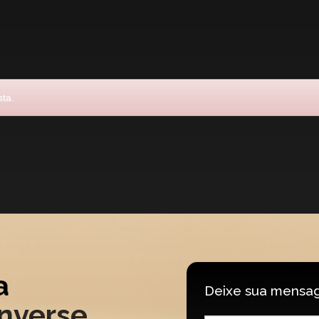
sta.
a
Deixe sua mensa
nverse