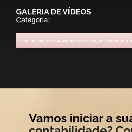
GALERIA DE VÍDEOS
Categoria:
Nenhum vídeo foi cadastrado nesta categoria.
Retornar à li
Vamos iniciar a su
contabilidade? Co